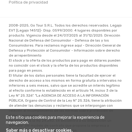
Política de privacidad
2008-2025, Go Tour S.R.L. Todos los derechos reservados. Legajo
EVT
[Legajo 14512]
- Disp. 0599/2000. 4 lugares disponibles por
producto. Vigencia desde el 24/07/2025 al 31/12/2025. Dirección
Nacional de Defensa del Consumidor - Defensa de las y los
Consumidores. Para reclamos ingrese aquí - Dirección General de
Defensa y Protección al Consumidor - Información sobre derecho
de arrepentimiento
El stock y la oferta de los productos para pago en dólares pueden
no coincidir con el stock y la oferta de los productos disponibles
para pago en pesos.
El titular de los datos personales tiene la facultad de ejercer el
derecho de acceso a los mismos en forma gratuita a intervalos no
inferiores a seis meses, salvo que se acredite un interés legítimo
al efecto conforme lo establecido en el artículo 14, inciso 3 de la
Ley Nº 25.326". "La AGENCIA DE ACCESO A LA INFORMACIÓN
PÚBLICA, Organo de Control de la Ley Nº 25.326, tiene la atribución
de atender las denuncias y reclamos que se interpongan con
relación al incumplimiento de las normas sobre protección de
datos personales.
Este sitio usa cookies para mejorar la experiencia de
De acuerdo a la ley 24.240, se encuentra a su disposición un
navegacion.
ejemplar del modelo de contrato que propone la empresa a
Saber más o desactivar cookies.
suscribir al momento de la contratación.