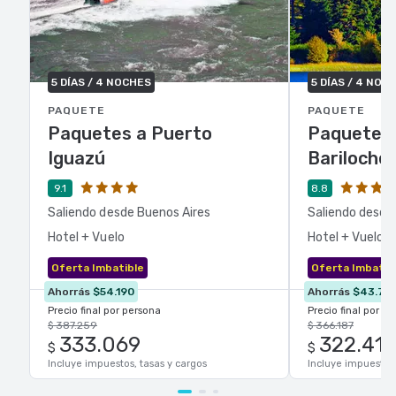
5 DÍAS / 4 NOCHES
5 DÍAS / 4 NOC
PAQUETE
PAQUETE
Paquetes a Puerto
Paquetes 
Iguazú
Bariloche
9.1
8.8
Saliendo desde Buenos Aires
Saliendo desde
Hotel + Vuelo
Hotel + Vuelo
Oferta Imbatible
Oferta Imbatib
Ahorrás
$54.190
Ahorrás
$43.76
Precio final por persona
Precio final por p
$ 387.259
$ 366.187
333.069
322.419
$
$
Incluye impuestos, tasas y cargos
Incluye impuestos,